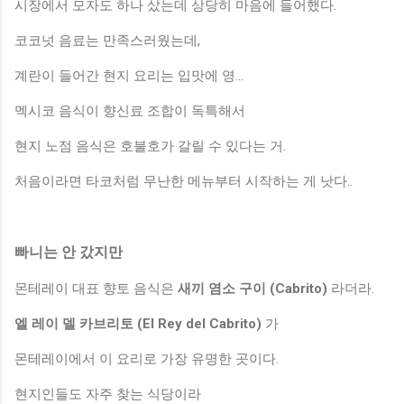
시장에서 모자도 하나 샀는데 상당히 마음에 들어했다.
코코넛 음료는 만족스러웠는데,
계란이 들어간 현지 요리는 입맛에 영...
멕시코 음식이 향신료 조합이 독특해서
현지 노점 음식은 호불호가 갈릴 수 있다는 거.
처음이라면 타코처럼 무난한 메뉴부터 시작하는 게 낫다..
빠니는 안 갔지만
몬테레이 대표 향토 음식은
새끼 염소 구이 (Cabrito)
라더라.
엘 레이 델 카브리토 (El Rey del Cabrito)
가
몬테레이에서 이 요리로 가장 유명한 곳이다.
현지인들도 자주 찾는 식당이라