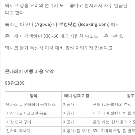
멕시코 정통 요리와 분위기 모두 좋다고 현지에서 자주 언급된
다고 한다.
숙소는
아고다 (Agoda)
나
부킹닷컴 (Booking.com)
에서
몬테레이 검색하면 $30~60 내외 저렴한 숙소도 나온다던데.
멕시코 물가 특성상 미국 대비 훨씬 저렴하게 잡힌다고.
몬테레이 여행 비용 요약
$$광고$$
항목
빠니 실제 지출
참고
텍사스 → 몬테레이 국제버스
미공개
편도 $20~40 내외 추정
시장 타코 + 코코넛 음료
미공개
미국 대비 절반 이하 물
시장 모자 구매
미공개
흥정 가능, 현지 물가 기
길거리 마사지
미공개 (팁 추가)
$5~15 내외 추정, 팁 별