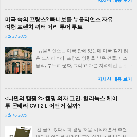
자세한 내용 보기
폴딩 체어 많은 의자들은 아니지만 그래도 의자
모델들의 대표적인 것들은 앉아 본 것 같다.
$$광고$$ 그리고 얼마전 김숙의 유투브에서 빽
미국 속의 프랑스? 빠니보틀 뉴올리언스 자유
가 네 집에 놀러가서 캠핑 장비를 파헤치는 걸
여행 프렌치 쿼터 거리 투어 루트
보다가 빽가가 모든 의자에서 단 한개만 남기면
5월 23, 2026
이걸 남긴 다고 했다고 했던 의자가 하나 있다.
콜맨 레이체어 바로 콜맨 레이체어 궁금했는데
뉴올리언스는 미국 안에 있는데 미국 같지 않
이번에 한 번 앉아보게 되었다. 레이체어의 장단
은 도시라더라. 프랑스 영향을 받은 건물, 재즈
점은 확실하다. 이렇게 앉은 자리에서 팔걸이만
음악, 부두교 문화, 그리고 다른 지역에선 잘 볼
움직여서 1,2,3 단계로 등받이 조절이 가능하다.
수 없는 음식들. 빠니보틀이 하루를 굶고 이 도
이게 뭐 얼마나 편한가.. 싶었다. 그런데 한 번 앉
자세한 내용 보기
시 음식만 먹으러 다닌 날이 있었다고. 검보, 악
아보고 3단계로 해보니 너무 편했다. 그렇게 해
어 고기 튀김, 카페 두 몽드 베네 도넛까지. 그 루
두고 폰 보기도 좋고 책 보기도 편하고 와이프가
트 기준으로 정리했음. 1. 뉴올리언스 프랑스 쿼
앉아보더니 유일하게 마음에 든다는 의자였다.
<나만의 캠핑 2> 캠핑 의자 고민. 헬리녹스 체어
터 + 검보 (Gumbo) 이동 수단 — 도보 이동 비용
어떤 평에서는 리클라이닝을 단점으로 말하는
투 몬테라 CVT2 L 어떤거 살까?
— 없음 주요 장소 — 프렌치 쿼터, 미시시피 강변
사람이 있었다. 이유는 - 리클라이닝 각도가 좀
5월 16, 2026
식당 — 뉴올리언스 시내 로컬 식당 메뉴 — 검보
별로다. 이거 앉아서 아무것도 할 수 없다. 릴렉
(Gumbo) 음식 가격 — 미공개 빠니 평가 — "간이
스 체어 일반 릴렉스 체어 도 잘 쓰고 있던 나에
전 글에 썼다시피 캠핑 처음 시작하면서 추천
짜긴 한데 맛있음" 뉴올리언스 시내를 도보로 걸
게는 이런 리클라이닝 각도가 문제 되지 않았던
받아서 의자를 샀었다. 근데 이거 너무 낮아서