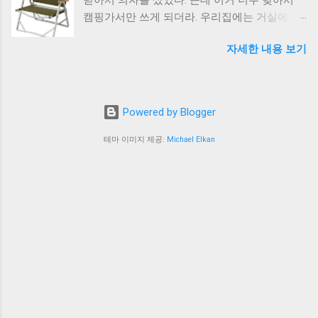
어다니며 시작한 하루. 프랑스 영향을 받은 테라
것 같다. 눕혔을 때, 그런 각도를 일반의자에서
캠핑가서만 쓰게 되더라. 우리집에는 거실에 소
스형 건물들이 늘어선 프렌치 쿼터 거리를 걷고,
실현하는게 너무 좋았다. 지금은 레이체어 말고
파도 없어서 뭔가 의자가 필요한데 라는 생각을
미시시피 강변도 들렀다. 강물 색이 탁한 흙탕물
도 이제는 아류작들이 많이 나오고 있는 것으로
자세한 내용 보기
좀 오래 했었다. $$광고$$ 소파를 안사는건 의도
빛이라 처음 보면 좀 낯설다더라. 폭풍 피해 흔
알고 있다. 그런 의자를 사서 써봐도 괜찮지 않
적이고 전략적인 것으로 소파가 있고 TV 가 있
적이 남아 있을 정도로 기상 변화가 잦은 도시라
을까 싶다. 그래서 내가 내리는 결론. 경량체어 -
으면 난 100% 소파에 누워서 리모컨 들고 넷플
는 것도 느꼈다고. 첫 끼는 뉴올리언스 전통 음
경량체어 (체어원, 체어투 같은거) -> 가벼운
릭스 볼거다. 그래서 소파를 안샀다. 그러다가
식인 검보 . 갑각류와 새우가 들어간 스튜 형태
장점만 있음 근데 진짜 가벼움. 거짓말 보태
Powered by Blogger
캠핑또 가게 됐고 집에서도 쓸 수 있는 의자를
국물 요리인데, 밥을 말아 먹는 방식이라 한국인
서 없는것 같은 무게 존재감 -> 가벼운거 빼고
고민.. 무엇을 살까 하다가 아래 의자를 샀었다.
한테 낯설지 않은 구성이라더라. 맛있게 먹긴 했
테마 이미지 제공:
Michael Elkan
다 불편. 조립해야한다. 더운 여름에 4개 조
이거다. 사고나서 알았다. 아 그래서 다들 릴렉
는데 미국 음식 특유의 짠맛이 좀 강했다는 평이
립한다고 생각....
스 의자를 사는구나. 사실, 그냥 보통으로 편한
었음. 빠니는 안 갔지만 뉴올리언스에서 검보 말
의자를 샀다고 생각했다. 캠핑의자로 생각하지
고 굴 요리도 유명한데, 앤씨 오이스터 하우스
않으면 그냥 평범하게 편한 의자다. 근데 수년간
(Acme Oyster House) 가 프렌치 쿼터 내에서 오
캠핑 다니면서 알았다. 아... 캠핑에서 릴렉스 의
래된 굴 맛집으로 꾸준히 언급되는 곳이라더라.
자보다 편한 의자는 없구나. 문제는 1. 차에 넣
재즈 공연 보고 싶다면 프렌치맨 스트리트
기 너무 크다. 단점은 1. 너무 크다. 2. 너무 크다.
(Frenchmen Street) 쪽으로 가면 된다. 버번 스
3. 너무 크다. 장점 1. 편하다. 2. 너무 편하다. 3.
트리트보다 현지 느낌이 강한 곳이라던데. 2. 부
진짜 편하다. 이거다. 그렇게 수년을 썼다. 3년
두교 박물관 (New Orleans Historic Voodoo
썼으려나? 어차피 난 풀 캠퍼가 아니고 글램핑
Museum) 이동 수단 — 도보 이동 비용 — 없음