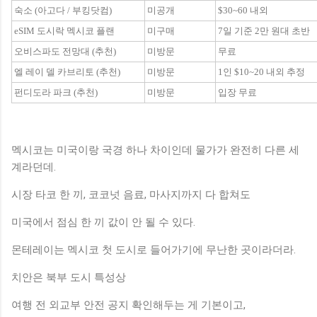
숙소 (아고다 / 부킹닷컴)
미공개
$30~60 내외
eSIM 도시락 멕시코 플랜
미구매
7일 기준 2만 원대 초반
오비스파도 전망대 (추천)
미방문
무료
엘 레이 델 카브리토 (추천)
미방문
1인 $10~20 내외 추정
펀디도라 파크 (추천)
미방문
입장 무료
멕시코는 미국이랑 국경 하나 차이인데 물가가 완전히 다른 세
계라던데.
시장 타코 한 끼, 코코넛 음료, 마사지까지 다 합쳐도
미국에서 점심 한 끼 값이 안 될 수 있다.
몬테레이는 멕시코 첫 도시로 들어가기에 무난한 곳이라더라.
치안은 북부 도시 특성상
여행 전 외교부 안전 공지 확인해두는 게 기본이고,