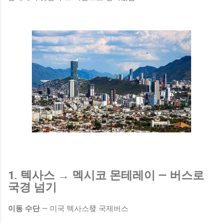
1. 텍사스 → 멕시코 몬테레이 — 버스로
국경 넘기
이동 수단
— 미국 텍사스發 국제버스