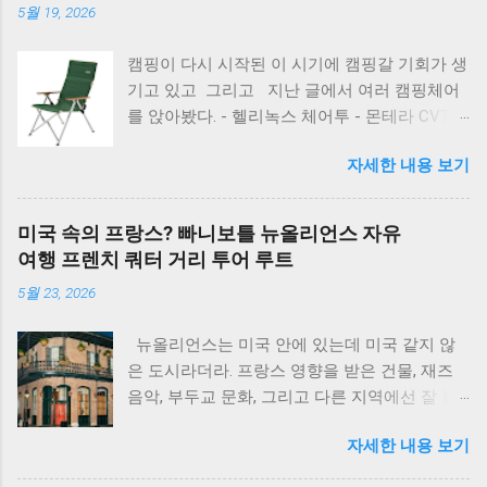
5월 19, 2026
캠핑이 다시 시작된 이 시기에 캠핑갈 기회가 생
기고 있고 그리고 지난 글에서 여러 캠핑체어
를 앉아봤다. - 헬리녹스 체어투 - 몬테라 CVT2
그랑데 - 콜맨 디럭스 릴렉스 체어 - 콜맨 컴팩트
자세한 내용 보기
폴딩 체어 많은 의자들은 아니지만 그래도 의자
모델들의 대표적인 것들은 앉아 본 것 같다.
$$광고$$ 그리고 얼마전 김숙의 유투브에서 빽
미국 속의 프랑스? 빠니보틀 뉴올리언스 자유
가 네 집에 놀러가서 캠핑 장비를 파헤치는 걸
여행 프렌치 쿼터 거리 투어 루트
보다가 빽가가 모든 의자에서 단 한개만 남기면
5월 23, 2026
이걸 남긴 다고 했다고 했던 의자가 하나 있다.
콜맨 레이체어 바로 콜맨 레이체어 궁금했는데
뉴올리언스는 미국 안에 있는데 미국 같지 않
이번에 한 번 앉아보게 되었다. 레이체어의 장단
은 도시라더라. 프랑스 영향을 받은 건물, 재즈
점은 확실하다. 이렇게 앉은 자리에서 팔걸이만
음악, 부두교 문화, 그리고 다른 지역에선 잘 볼
움직여서 1,2,3 단계로 등받이 조절이 가능하다.
수 없는 음식들. 빠니보틀이 하루를 굶고 이 도
이게 뭐 얼마나 편한가.. 싶었다. 그런데 한 번 앉
자세한 내용 보기
시 음식만 먹으러 다닌 날이 있었다고. 검보, 악
아보고 3단계로 해보니 너무 편했다. 그렇게 해
어 고기 튀김, 카페 두 몽드 베네 도넛까지. 그 루
두고 폰 보기도 좋고 책 보기도 편하고 와이프가