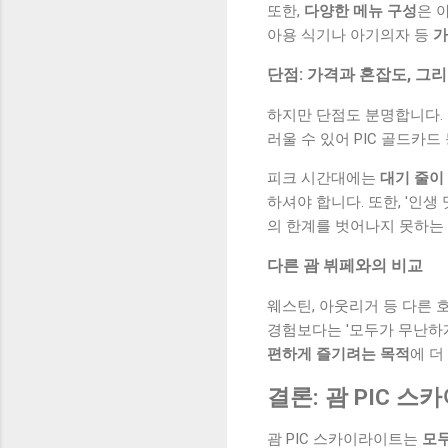
또한,
다양한 메뉴 구성
은 
아용 식기나 아기의자 등
가
단점: 가격과 혼잡도, 그
하지만 단점도 분명합니다.
러울 수 있어 PIC 골드카
피크 시간대에는
대기 줄이
하셔야 합니다. 또한, '인
의 한계를 벗어나지 못하는
다른 괌 뷔페와의 비교
웨스틴, 아웃리거 등 다른 
경험보다는 '모두가 무난하게
편하게 즐기려는 목적
에 더
결론: 괌 PIC 
괌 PIC 스카이라이트는
모두