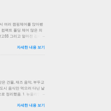
에서 여러 캠핑체어를 앉아봤
콜맨 컴팩트 폴딩 체어 많은 의
광고$$ 그리고 얼마전 김숙
가 모든 의자에서 단 한개만
자세한 내용 보기
콜맨 레이체어 궁금했는데 이
자리에서 팔걸이만 움직여서
데 한 번 앉아보고 3단계로 해
 앉아보더니 유일하게 마음에
. 이유는 - 리클라이닝 각
어 도 잘 쓰고 있던 나에게
은 건물, 재즈 음악, 부두교
도를 일반의자에서 실현하는게
 도시 음식만 먹으러 다닌 날
으로 알고 있다. 그런 의자
으로 정리했음. 1. 뉴올리언스
량체어 (체어원, 체어투 같은
— 프렌치 쿼터, 미시시피 강
 무게 존재감 -> 가벼운
자세한 내용 보기
공개 빠니 평가 — "간이 짜긴