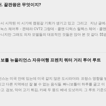
. 끝판왕은 무엇이지?
다시 시작된 이 시기에 캠핑갈 기회가 생기고 있고 그리고 지난 글
헬리녹스 체어투 - 몬테라 CVT2 그랑데 - 콜맨 디럭스 릴렉스 체어 - 
니지만 그래도 의자 모델들의 대표적인 것들은 앉아 본 것 같다. $$
에서 빽가 네 집에 놀러가서 캠핑 장비를 파헤치는 걸 보다가 빽가
걸 남긴 다고 했다고 했던 의자가 하나 있다. 콜맨 레이체어 바로 
번 앉아보게 되었다. 레이체어의 장단점은 확실하다. 이렇게 앉은 
 단계로 등받이 조절이 가능하다. 이게 뭐 얼마나 편한가.. 싶었다. 그런
니보틀 뉴올리언스 자유여행 프렌치 쿼터 거리 투어 루트
 편했다. 그렇게 해두고 폰 보기도 좋고 책 보기도 편하고 와이프가
자였다. 어떤 평에서는 리클라이닝을 단점으로 말하는 사람이 있었다
별로다. 이거 앉아서 아무것도 할 수 없다. 릴렉스 체어 일반 릴렉스 체
는 미국 안에 있는데 미국 같지 않은 도시라더라. 프랑스 영향을 받
리클라이닝 각도가 문제 되지 않았던 것 같다. 눕혔을 때, 그런 각
리고 다른 지역에선 잘 볼 수 없는 음식들. 빠니보틀이 하루를 굶고 이
다. 지금은 레이체어 말고도 이제는 아류작들이 많이 나오고 있는 것
고. 검보, 악어 고기 튀김, 카페 두 몽드 베네 도넛까지. 그 루트 기준
써봐도 괜찮지 않을까 싶다. 그래서 내가 내리는 결론. 경량체어 - 경
터 + 검보 (Gumbo) 이동 수단 — 도보 이동 비용 — 없음 주요 장소 
 가벼운 장점만 있음 근데 진짜 가벼움. 거짓말 보태서 없는것 같은
— 뉴올리언스 시내 로컬 식당 메뉴 — 검보 (Gumbo) 음식 가격 — 미
다 불편. 조립해야한다. 더운 여름에 4개 조립한다고 생각....