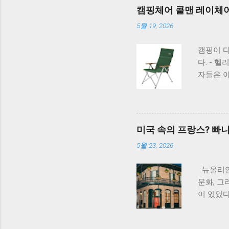
캠핑체어 콜맨 레이체어
5월 19, 2026
캠핑이 
다. - 
자들은 아
의 유투브
남기면 이
번에 한 
1,2,3
미국 속의 프랑스? 빠
보니 너무
5월 23, 2026
든다는 의
도가 좀 
뉴올리언스
는 이런 
문화, 그
너무 좋았
이 있었다
를 사서 
프랑스 쿼
거) ->
변 식당 
거 빼고 